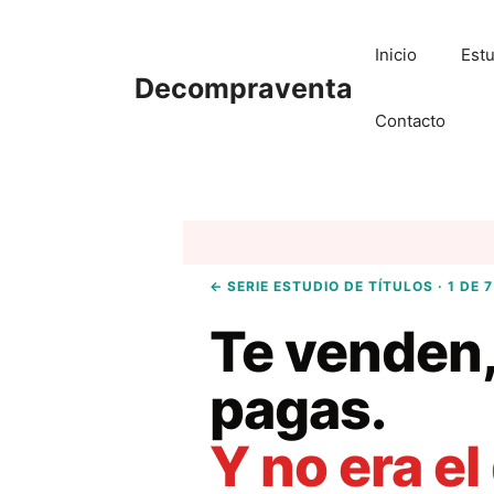
Saltar
al
Inicio
Estu
contenido
Decompraventa
Contacto
← SERIE ESTUDIO DE TÍTULOS · 1 DE 7
Te venden,
pagas.
Y no era el