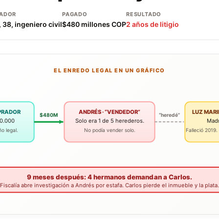
ADOR
PAGADO
RESULTADO
 38, ingeniero civil
$480 millones COP
2 años de litigio
EL ENREDO LEGAL EN UN GRÁFICO
PRADOR
ANDRÉS · “VENDEDOR”
LUZ MARI
$480M
“heredé”
0.000
Solo era 1 de 5 herederos.
Madr
o legal.
No podía vender solo.
Falleció 2019
9 meses después: 4 hermanos demandan a Carlos.
Fiscalía abre investigación a Andrés por estafa. Carlos pierde el inmueble y la plata