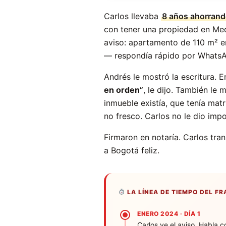
Carlos llevaba
8 años ahorran
con tener una propiedad en Mede
aviso: apartamento de 110 m² e
— respondía rápido por Whats
Andrés le mostró la escritura.
en orden”
, le dijo. También le
inmueble existía, que tenía mat
no fresco. Carlos no le dio impo
Firmaron en notaría. Carlos tran
a Bogotá feliz.
LA LÍNEA DE TIEMPO DEL F
ENERO 2024 · DÍA 1
Carlos ve el aviso. Habla 