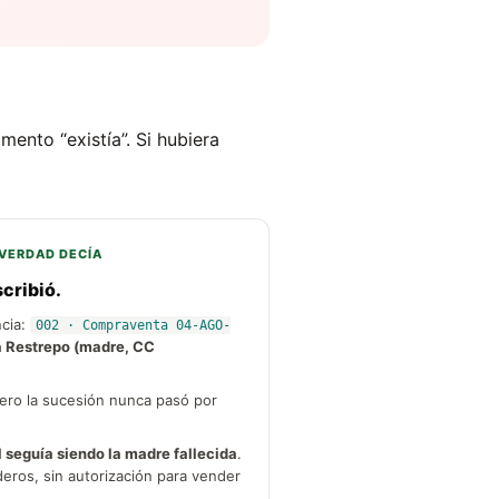
mento “existía”. Si hubiera
 VERDAD DECÍA
cribió.
ncia:
002 · Compraventa 04-AGO-
a Restrepo (madre, CC
pero la sucesión nunca pasó por
l seguía siendo la madre fallecida
.
eros, sin autorización para vender