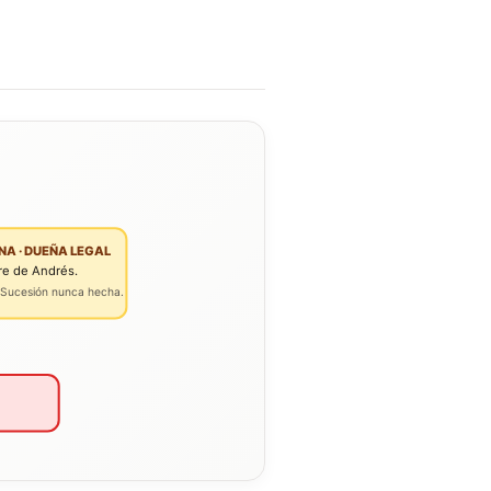
NA · DUEÑA LEGAL
e de Andrés.
. Sucesión nunca hecha.
.