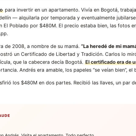
do
para invertir en un apartamento. Vivía en Bogotá, traba
llín — alquilarla por temporada y eventualmente jubilarse 
n El Poblado por $480M. El precio estaba bien, las fotos e
App.
 Era de 2008, a nombre de su mamá.
“La heredé de mi mamá 
 mostró un Certificado de Libertad y Tradición. Carlos lo mi
rícula, que la cabecera decía Bogotá.
El certificado era de
rtancia. Andrés era amable, los papeles “se veían bien”, el b
sfirió los $480M en dos partes. Recibió las llaves, un par d
RAUDE
con Andrés. Visita el apartamento. Todo perfecto.