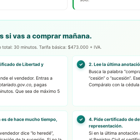
s si vas a comprar mañana.
total: 30 minutos. Tarifa básica: $473.000 + IVA.
ificado de Libertad y
2. Lee la última anotaci
Busca la palabra “compra
nde el vendedor. Entras a
“cesión” o “sucesión”. Es
otariado.gov.co
, pagas
Compáralo con la cédula
minutos. Que sea de máximo 5
ón es de hace mucho tiempo,
4. Pide certificado de d
representación.
 vendedor dice “lo heredé”,
Si en la última anotación
cación de la sucesión. Si no la
al Registro Civil el certi