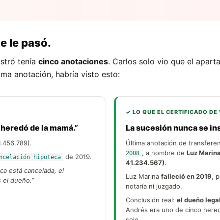
e le pasó.
stró tenía
cinco anotaciones
. Carlos solo vio que el aparta
ima anotación, habría visto esto:
✓ LO QUE EL CERTIFICADO DE
 heredó de la mamá.”
La sucesión nunca se ins
.456.789).
Última anotación de transfere
, a nombre de
Luz Marin
2008
de 2019.
ncelación hipoteca
41.234.567)
.
eca está cancelada, el
Luz Marina
falleció en 2019
, 
 el dueño.”
notaría ni juzgado.
Conclusión real:
el dueño lega
Andrés era uno de cinco hered
solo.