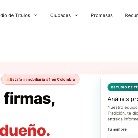
dio de Títulos
Ciudades
Promesas
Recur
Estafa inmobiliaria #1 en Colombia
ESTUDIO DE T
 firmas,
Análisis pr
Nuestro equipo 
Tradición, te di
entrega informe
 dueño.
Tu nombre