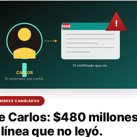
!
FAKE
El certificado que vio.
CARLOS
El comprador que confió.
NOMBRES CAMBIADOS
de Carlos: $480 millone
 línea que no leyó.