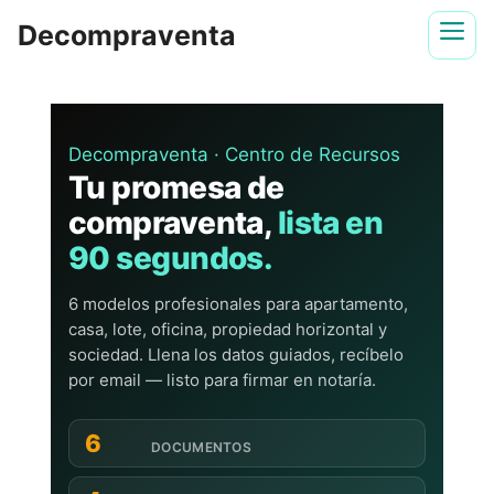
Saltar
Decompraventa
al
contenido
Decompraventa · Centro de Recursos
Tu promesa de
compraventa,
lista en
90 segundos.
6 modelos profesionales para apartamento,
casa, lote, oficina, propiedad horizontal y
sociedad. Llena los datos guiados, recíbelo
por email — listo para firmar en notaría.
6
DOCUMENTOS